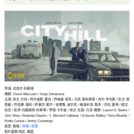
导演
:
迈克尔·科斯塔
编剧
:
Chuck MacLean / Jorge Zamacona
主演
:
凯文·贝肯 / 阿尔迪斯·霍吉 / 乔纳森·塔克 / 马克·奥布莱恩 / 吉尔·亨内斯 / 凯文·查
普曼 / 乔吉娜·瑞利 / 萨曼莎·索尔 / 安德鲁·波尔克 / 格洛利亚·鲁本 / 莎拉·夏希 / 欧文·
伯克 / 佐伊·玛格丽特·科莱蒂 / 罗瑞·卡尔金 / 凯文·杜恩/ 马克·隆德 / Lauren E. Banks /
Jere Shea / Amanda Clayton / J. Bernard Calloway / Grayson Eddey / Nora Murphy /
Emilio Cuesta / Jimmy Cummings
类型:
剧情 /
惊悚
/
犯罪
制片国家/地区:
美国