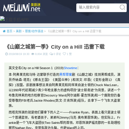
首页
>
美剧
>
罪案/动作谍战
> 《山巅之城第一季》City on a Hill 迅雷下载
《山巅之城第一季》City on a Hill 迅雷下载
2019/08/19 19:30
9,834 浏览
0 评论
1 赞
英文全名City on a Hill Season 1 (2019)
Showtime
：
本·阿弗莱克和马特·达蒙联手打造的
黑帮
罪案
剧《山巅之城》找到黑帮成员，演
员乔纳森·塔克(《搏击王国》《美国众神》)和凯文·邓恩(《变形金刚1》《真
探》)加盟。该剧故事想法来自阿弗莱克和同样来自波士顿的Chuck MacLean，
以1990年代初期减少青少年枪支暴力的虚构项目“波士顿奇迹”为背景，讲述一个
布鲁克林来的地方检察官Decourcy Ward(阿尔迪斯·霍吉饰演)和一个腐败但仍备
受尊敬的FBI老兵Jackie Rhodes(凯文·贝肯饰演)组队，去拿下一个飞车大盗家
族。
而塔克饰演的就是他们要拿下的人之一——Frankie Ryan，表面上看只是波士顿
一个普通蓝领，有老婆孩子，弟弟叫Jimmy(马克·奥布莱恩饰演)，但实际上，Fr
ankie是一个飞车大盗团伙Two Saints帮的首领。邓恩饰演萨福克郡的一名助理检
察官Nathan Rey，非常有政治头脑，也是Ward的上司。