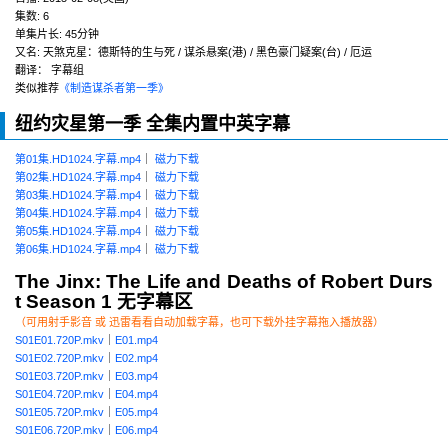
集数: 6
单集片长: 45分钟
又名: 天煞克星：德斯特的生与死 / 谋杀悬案(港) / 黑色豪门疑案(台) / 厄运
翻译： 字幕组
类似推荐
《制造谋杀者第一季》
纽约灾星第一季 全集内置中英字幕
第01集.HD1024.字幕.mp4
｜
磁力下载
第02集.HD1024.字幕.mp4
｜
磁力下载
第03集.HD1024.字幕.mp4
｜
磁力下载
第04集.HD1024.字幕.mp4
｜
磁力下载
第05集.HD1024.字幕.mp4
｜
磁力下载
第06集.HD1024.字幕.mp4
｜
磁力下载
The Jinx: The Life and Deaths of Robert Durs
t Season 1 无字幕区
（可用射手影音 或 迅雷看看自动加载字幕，也可下载外挂字幕拖入播放器）
S01E01.720P.mkv
｜
E01.mp4
S01E02.720P.mkv
｜
E02.mp4
S01E03.720P.mkv
｜
E03.mp4
S01E04.720P.mkv
｜
E04.mp4
S01E05.720P.mkv
｜
E05.mp4
S01E06.720P.mkv
｜
E06.mp4