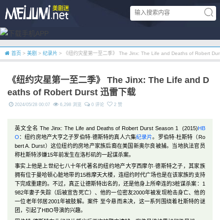
首页
>
美剧
>
纪录片
> 《纽约灾星第一至二季》 The Jinx: The Life and Deaths of Robert D
《纽约灾星第一至二季》 The Jinx: The Life and D
eaths of Robert Durst 迅雷下载
2024/05/28 00:07
6,298 浏览
0 评论
2 赞
英文全名 The Jinx: The Life and Deaths of Robert Durst Season 1 (2015)
HB
O
：纽约房地产大亨之子罗伯特·德斯特的真人六集
纪录片
。罗伯特·杜斯特（Ro
bert A. Durst）这位纽约的房地产家族后裔在美国新奥尔良被捕。当地执法官员
称杜斯特涉嫌15年前发生在洛杉矶的一起谋杀案。
事实上他是上世纪七八十年代著名的纽约地产大亨西摩尔·德斯特之子，其家族
拥有位于曼哈顿心脏地带的15栋摩天大楼，连纽约时代广场也是在该家族的支持
下完成重建的。不过，真正让德斯特出名的，还是他身上所牵连的3桩谋杀案：1
982年妻子失踪（后被宣告死亡）、他的一位密友2000年被发现枪击身亡、他的
一位老年邻居2001年被肢解。案件 至今悬而未决，这一系列围绕着杜斯特的谜
团，引起了HBO导演的兴趣。