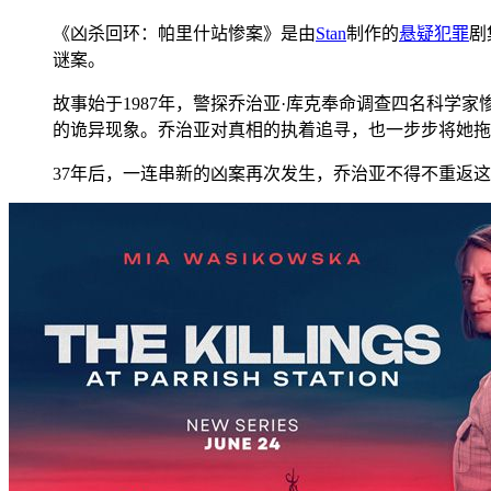
《凶杀回环：帕里什站惨案》是由
Stan
制作的
悬疑
犯罪
剧
谜案。
故事始于1987年，警探乔治亚·库克奉命调查四名科
的诡异现象。乔治亚对真相的执着追寻，也一步步将她拖
37年后，一连串新的凶案再次发生，乔治亚不得不重返