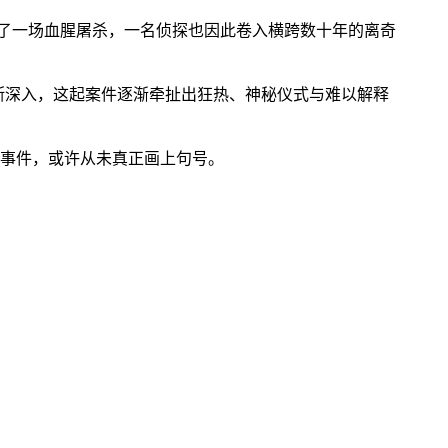
了一场血腥屠杀，一名侦探也因此卷入横跨数十年的离奇
不断深入，这起案件逐渐牵扯出狂热、神秘仪式与难以解释
怖事件，或许从未真正画上句号。