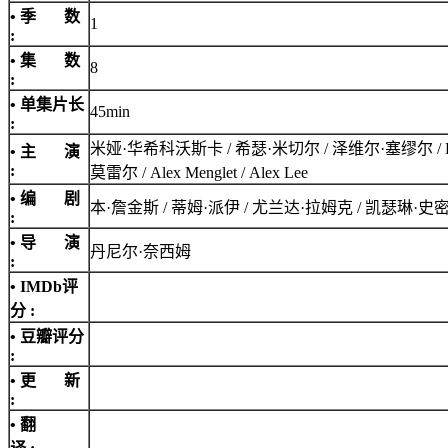
• 季 数
1
:
• 集 数
8
:
• 单集片长
45min
:
米娅·华希科沃斯卡 / 希瑟·米切尔 / 泽维尔·塞缪尔 / Doris 
• 主 演
:
莫雷尔 / Alex Menglet / Alex Lee
• 编 剧
本·詹金斯 / 蒂姆·派伊 / 尤兰达·拉姆克 / 凯瑟琳·
:
• 导 演
丹尼尔·奈西姆
:
•
IMDb评
分
:
• 豆瓣评分
:
• 更 新
:
• 翻