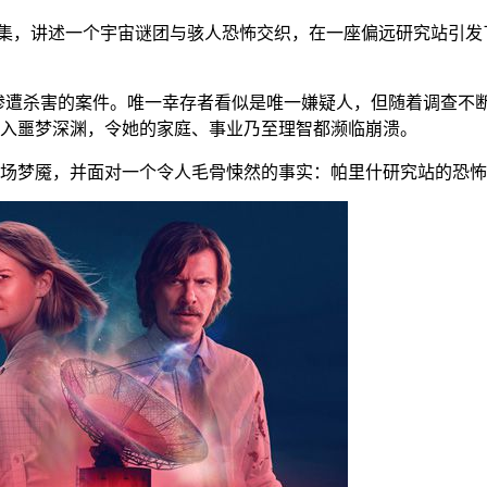
集，讲述一个宇宙谜团与骇人恐怖交织，在一座偏远研究站引发
学家惨遭杀害的案件。唯一幸存者看似是唯一嫌疑人，但随着调查
入噩梦深渊，令她的家庭、事业乃至理智都濒临崩溃。
这场梦魇，并面对一个令人毛骨悚然的事实：帕里什研究站的恐