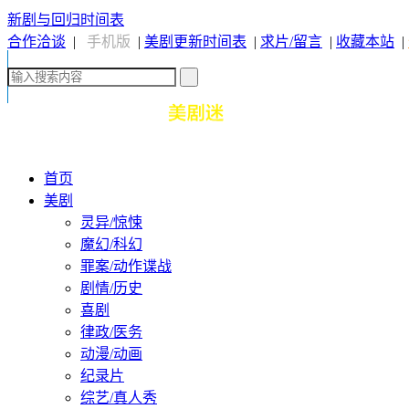
新剧与回归时间表
合作洽谈
|
手机版
|
美剧更新时间表
|
求片/留言
|
收藏本站
|
首页
美剧
灵异/惊悚
魔幻/科幻
罪案/动作谍战
剧情/历史
喜剧
律政/医务
动漫/动画
纪录片
综艺/真人秀