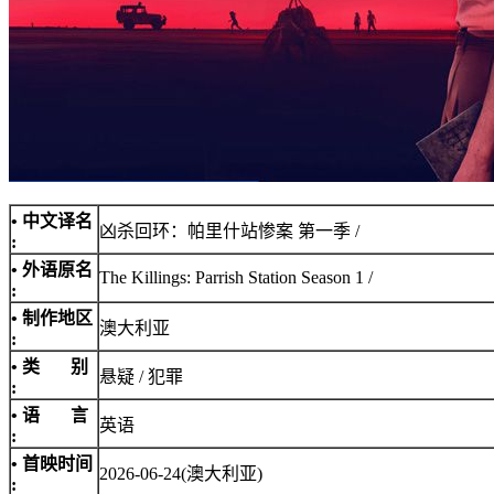
• 中文译名
凶杀回环：帕里什站惨案 第一季 /
:
• 外语原名
The Killings: Parrish Station Season 1 /
:
• 制作地区
澳大利亚
:
• 类 别
悬疑 / 犯罪
:
• 语 言
英语
:
• 首映时间
2026-06-24(澳大利亚)
: