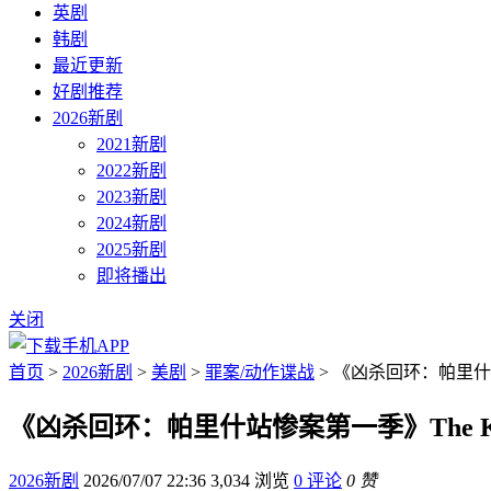
英剧
韩剧
最近更新
好剧推荐
2026新剧
2021新剧
2022新剧
2023新剧
2024新剧
2025新剧
即将播出
关闭
首页
>
2026新剧
>
美剧
>
罪案/动作谍战
> 《凶杀回环：帕里什站惨案第一
《凶杀回环：帕里什站惨案第一季》The Killings
2026新剧
2026/07/07 22:36
3,034 浏览
0 评论
0 赞