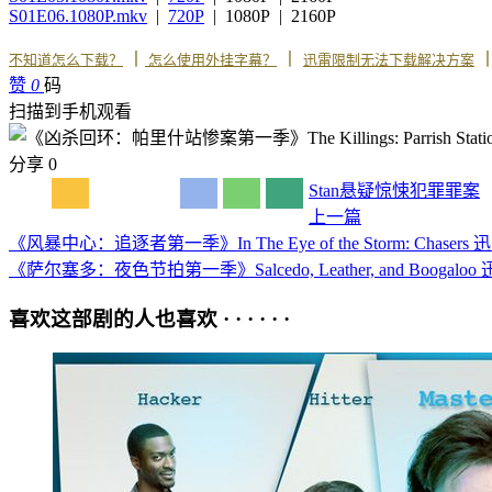
S01E06.1080P.mkv
|
720P
| 1080P | 2160P
丨
丨
不知道怎么下载？
怎么使用外挂字幕？
迅雷限制无法下载解决方案
赞
0
码
扫描到手机观看
分享
0
Stan
悬疑
惊悚
犯罪
罪案
上一篇
《风暴中心：追逐者第一季》In The Eye of the Storm: Chasers
《萨尔塞多：夜色节拍第一季》Salcedo, Leather, and Boogalo
喜欢这部剧的人也喜欢 · · · · · ·