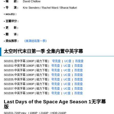
• 编 剧 :
David Chidlow
• 导 演 :
Kriv Stenders / Rachel Ward / Bharat Nalluri
•
:
IMDb评分
• 豆瓣评分 :
• 更 新 :
• 翻 译 :
• 类似推荐 :
《美满结局第一季》
太空时代末日第一季 全集内置中英字幕
S01E01.官中字幕.1080P | 磁力下载 |
夸克盘
|
UC盘
|
百度盘
S01E02.中英字幕.1080P | 磁力下载 |
夸克盘
|
UC盘
|
百度盘
S01E03.中英字幕.1080P | 磁力下载 |
夸克盘
|
UC盘
|
百度盘
S01E04.中英字幕.1080P | 磁力下载 |
夸克盘
|
UC盘
|
百度盘
S01E05.中英字幕.1080P | 磁力下载 |
夸克盘
|
UC盘
|
百度盘
S01E06.中英字幕.1080P | 磁力下载 |
夸克盘
|
UC盘
|
百度盘
S01E07.中英字幕.1080P | 磁力下载 |
夸克盘
|
UC盘
|
百度盘
S01E08.中英字幕.1080P | 磁力下载 |
夸克盘
|
UC盘
|
百度盘
Last Days of the Space Age Season 1无字幕
版
S01E01.720P.mkv | 1080P | 2160P | HDR.2160P