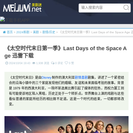
首页
>
2024新剧
>
美剧
>
剧情/历史
> 《太空时代末日第一季》Last Days of the Space Age
《太空时代末日第一季》Last Days of the Space A
ge 迅雷下载
2024/10/04 19:43
1,938 浏览
0 评论
0 赞
《太空时代末日》是由
Disney
制作的澳大利亚
剧情
喜剧
剧集，讲述了一个紧密结
合的沿海小镇中的三个家庭发现他们的婚姻、友谊和未来面临考验的故事。背景
是 1979 年的西澳大利亚，一场环球选美比赛引起了媒体的狂热，而权力罢工则
有可能使该地区陷入黑暗，历史正处于一个转折点。世界舞台上演的戏剧与这些
看似普通的家庭所经历的相比微不足道。这是一个时代的结束，一切都即将改
变。