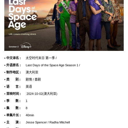
• 中文译名 :
太空时代末日 第一季 /
• 外语原名 :
Last Days of the Space Age Season 1 /
• 制作地区 :
澳大利亚
• 类 别 :
剧情 / 喜剧
• 语 言 :
英语
• 首映时间 :
2024-10-02(澳大利亚)
• 季 数 :
1
• 集 数 :
8
• 单集片长 :
40min
• 主 演 :
Jesse Spencer / Radha Mitchell