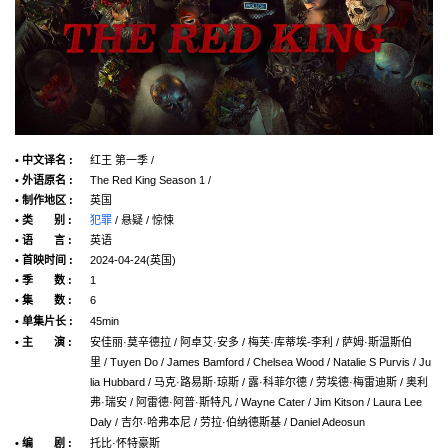
• 中文译名 :
红王 第一季 /
• 外语原名 :
The Red King Season 1 /
• 制作地区 :
英国
• 类 别 :
犯罪
/ 悬疑 / 惊悚
• 语 言 :
英语
• 首映时间 :
2024-04-24(英国)
• 季 数 :
1
• 集 数 :
6
• 单集片长 :
45min
• 主 演 :
安佳丽·莫辛德拉 / 阿卓艾·安多 / 梅芙·库蒂埃-李利 / 萨姆·斯温斯伯
里 / Tuyen Do / James Bamford / Chelsea Wood / Natalie S Purvis / Ju
lia Hubbard / 马克·路易斯·琼斯 / 露·科菲尔德 / 劳埃德·梅雷迪斯 / 奥利
弗·瑞安 / 阿雷德·阿普·斯特凡 / Wayne Cater / Jim Kitson / Laura Lee
Daly / 吉尔·哈弗本尼 / 劳拉·伯纳德斯基 / Daniel Adeosun
• 编 剧 :
托比·怀特豪斯