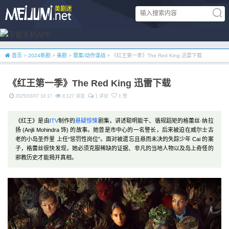
首页
>
2024新剧
>
美剧
>
罪案/动作谍战
> 《红王第一季》The Red King 迅雷下载
《红王第一季》The Red King 迅雷下载
2025/03/07 10:17
8,127 浏览
1 评论
1 赞
《红王》是由
ITV
制作的
悬疑
惊悚
剧集，讲述聪明能干、循规蹈矩的格蕾丝·纳拉
扬 (Anjli Mohindra 饰) 的故事。她曾是市中心的一名警长，后来被迫在威尔士古
老的小岛圣乔里 上任“惩罚性岗位”。面对被遗忘且悬而未决的失踪少年 Cai 的案
子，格蕾丝很快发现，她必须克服稀缺的证据、非凡的当地人物以及岛上奇怪的
邪教历史才能揭开真相。