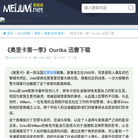
首页
>
2024新剧
>
美剧
>
罪案/动作谍战
> 《奥里卡第一季》Ourika 迅雷下载
《奥里卡第一季》Ourika 迅雷下载
2024/04/23 10:20
3,883 浏览
0 评论
1 赞
《奥里卡》是一部法国
犯罪
惊悚
剧集，故事发生在2005年，背景是陷入暴乱的巴
黎城市郊区，Jebli家族在那里掌控着大麻交易。随着社区的动荡，一次大规模的
警方缉毒行动摧毁了这个家族的贩毒网络。
Driss是Jebli家族中最年轻的儿子，原本计划在金融领域发展自己的职业生涯，
但因为家族生意的崩溃，他被迫接管家族的事务，从此踏上犯罪的不归路。与此
同时，William，一位有抱负且刚刚开始在社区工作的年轻警察，决心要将Driss
和他的家族绳之以法。两个年轻人的迅速崛起和他们的故事将永远改变他们的命
运。
这个故事探讨了犯罪与惩罚、忠诚与背叛、以及个人选择与家族遗产之间的复杂
关系。Driss和William的角色可能会引发观众对于道德和法律界限的思考，以及
在极端情况下个人如何做出选择的问题。通过这两个角色的视角，可以看到一个
充满紧张和冲突的世界，同时也反映了社会问题和个人挣扎。该剧不仅提供了悬