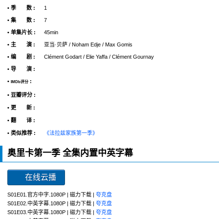
• 季 数 :
1
• 集 数 :
7
• 单集片长 :
45min
• 主 演 :
亚当·贝萨 / Noham Edje / Max Gomis
• 编 剧 :
Clément Godart / Elie Yaffa / Clément Gournay
• 导 演 :
•
:
IMDb评分
• 豆瓣评分 :
• 更 新 :
• 翻 译 :
• 类似推荐 :
《法拉兹家族第一季》
奥里卡第一季 全集内置中英字幕
在线云播
S01E01.官方中字.1080P | 磁力下载 |
夸克盘
S01E02.中英字幕.1080P | 磁力下载 |
夸克盘
S01E03.中英字幕.1080P | 磁力下载 |
夸克盘