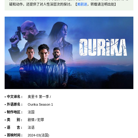
疑和动作，还提供了对人性深层次的探讨。【
美剧迷
，转载请注明出处】
• 中文译名 :
奥里卡 第一季 /
• 外语原名 :
Ourika Season 1
• 制作地区 :
法国
• 类 别 :
剧情 / 犯罪
• 语 言 :
法语
• 首映时间 :
2024-03(法国)