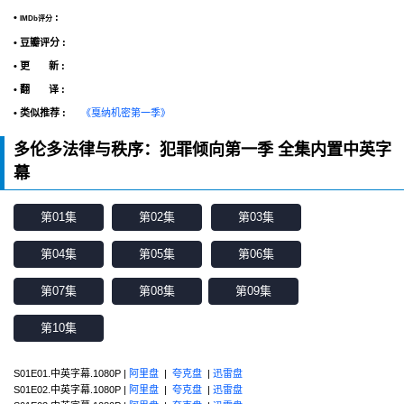
•
:
IMDb评分
• 豆瓣评分 :
• 更 新 :
• 翻 译 :
• 类似推荐 :
《戛纳机密第一季》
多伦多法律与秩序：犯罪倾向第一季 全集内置中英字
幕
第01集
第02集
第03集
第04集
第05集
第06集
第07集
第08集
第09集
第10集
S01E01.中英字幕.1080P |
阿里盘
|
夸克盘
|
迅雷盘
S01E02.中英字幕.1080P |
阿里盘
|
夸克盘
|
迅雷盘