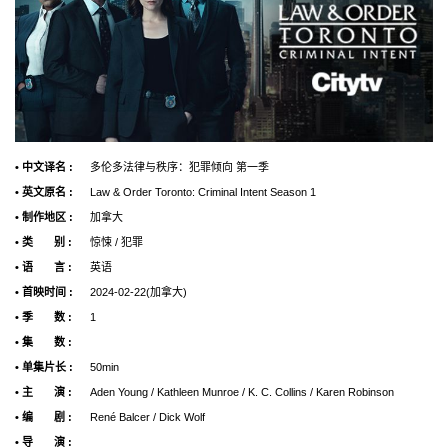
• 中文译名 :
多伦多法律与秩序：犯罪倾向 第一季
• 英文原名 :
Law & Order Toronto: Criminal Intent Season 1
• 制作地区 :
加拿大
• 类 别 :
惊悚 / 犯罪
• 语 言 :
英语
• 首映时间 :
2024-02-22(加拿大)
• 季 数 :
1
• 集 数 :
• 单集片长 :
50min
• 主 演 :
Aden Young / Kathleen Munroe / K. C. Collins / Karen Robinson
• 编 剧 :
René Balcer / Dick Wolf
• 导 演 :