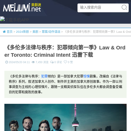
首页
>
2024新剧
>
美剧
>
罪案/动作谍战
> 《多伦多法律与秩序：犯罪倾向第一季》Law & Order Toro
《多伦多法律与秩序：犯罪倾向第一季》Law & Ord
er Toronto: Criminal Intent 迅雷下载
2024/05/20 04:11
7,450 浏览
0 评论
0 赞
《多伦多法律与秩序：
犯罪
倾向》是一部加拿大犯罪
惊悚
剧集，改编自《法律与
秩序》系列，叙述加拿大人创作、制作并主演的加拿大原创故事。作为一部以刑
事调查为主线的心理惊悚片，跟随一支精英侦探队伍在多伦多大都会调查备受瞩
目的犯罪和腐败的故事。