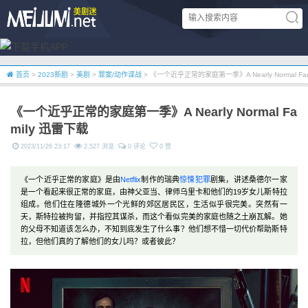
首页
>
2023新剧
>
美剧
>
罪案/动作谍战
> 《一个近乎正常的家庭第一季》A Nearly Normal Fa
《一个近乎正常的家庭第一季》A Nearly Normal Fa
mily 迅雷下载
2023/11/26 23:17
2,527 浏览
0 评论
0 赞
《一个近乎正常的家庭》是由
Netflix
制作的瑞典
惊悚
犯罪
剧集，讲述桑德尔一家
是一个看起来很正常的家庭，由神父亚当、律师乌里卡和他们的19岁女儿斯特拉
组成。他们住在隆德城外一个光鲜的郊区居民区，生活似乎很完美。突然有一
天，斯特拉被拘留，并指控其谋杀，而这个看似完美的家庭也随之土崩瓦解。她
的父母不知道该怎么办，不知到底发生了什么事？他们想不惜一切代价帮助斯特
拉，但他们真的了解他们的女儿吗？或者彼此？