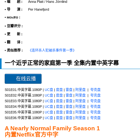
• 编 剧 :
Anna Platt / Hans Jörnlind
• 导 演 :
Per Hanefjord
•
:
IMDb评分
• 豆瓣评分 :
• 更 新 :
• 翻 译 :
• 类似推荐 :
《连环杀人犯被杀事件第一季》
一个近乎正常的家庭第一季 全集内置中英字幕
在线云播
S01E01.中英字幕.1080P |
UC盘
|
度盘
|
雷盘
|
阿里盘
|
夸克盘
S01E02.中英字幕.1080P |
UC盘
|
度盘
|
雷盘
|
阿里盘
|
夸克盘
S01E03.中英字幕.1080P |
UC盘
|
度盘
|
雷盘
|
阿里盘
|
夸克盘
S01E04.中英字幕.1080P |
UC盘
|
度盘
|
雷盘
|
阿里盘
|
夸克盘
S01E05.中英字幕.1080P |
UC盘
|
度盘
|
雷盘
|
阿里盘
|
夸克盘
S01E06.中英字幕.1080P |
UC盘
|
度盘
|
雷盘
|
阿里盘
|
夸克盘
A Nearly Normal Family Season 1
内置Netflix官方中字