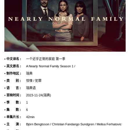
• 中文译名 :
一个近乎正常的家庭 第一季
• 英文原名 :
A Nearly Normal Family Season 1 /
• 制作地区 :
瑞典
• 类 别 :
惊悚 / 犯罪
• 语 言 :
瑞典语
• 首映时间 :
2023-11-24(瑞典)
• 季 数 :
1
• 集 数 :
6
• 单集片长 :
42min
• 主 演 :
Björn Bengtsson / Christian Fandango Sundgren / Melisa Ferhatovic