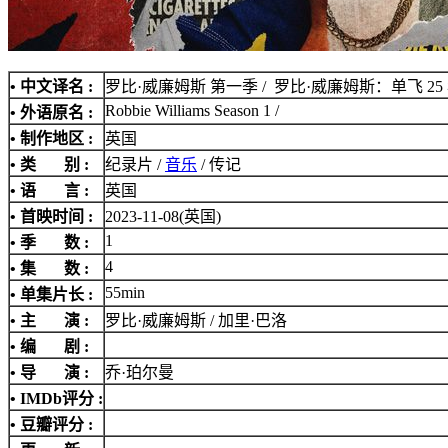
• 中文译名 :
罗比·威廉姆斯 第一季 / 罗比·威廉姆斯：单飞 25
Robbie Williams Season 1 /
• 外语原名 :
• 制作地区 :
英国
• 类 别 :
纪录片 /
音乐
/ 传记
• 语 言 :
英国
• 首映时间 :
2023-11-08(英国)
1
• 季 数 :
4
• 集 数 :
55min
• 单集片长 :
• 主 演 :
罗比·威廉姆斯 / 加里·巴洛
• 编 剧 :
• 导 演 :
乔·珀尔曼
•
IMDb评分
:
• 豆瓣评分 :