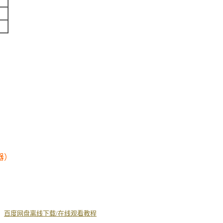
器）
丨
百度网盘离线下载/在线观看教程