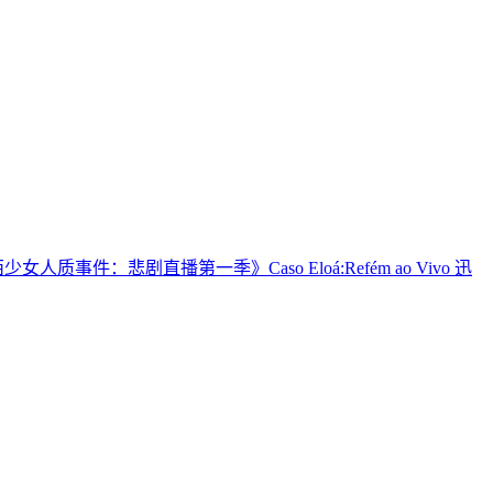
女人质事件：悲剧直播第一季》Caso Eloá:Refém ao Vivo 迅