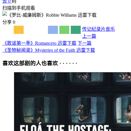
赞
0
码
扫描到手机观看
分享
0
传记
纪录片
音乐
上一篇
《歌谣第一季》Romancero 迅雷下载
下一篇
《圣物秘闻录》Mysteries of the Faith 迅雷下载
喜欢这部剧的人也喜欢 · · · · · ·