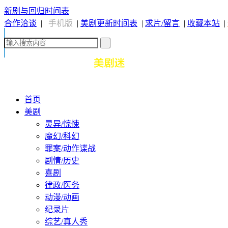
新剧与回归时间表
合作洽谈
|
手机版
|
美剧更新时间表
|
求片/留言
|
收藏本站
|
首页
美剧
灵异/惊悚
魔幻/科幻
罪案/动作谍战
剧情/历史
喜剧
律政/医务
动漫/动画
纪录片
综艺/真人秀