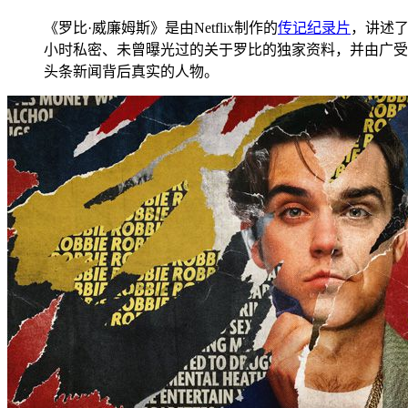
《罗比·威廉姆斯》是由Netflix制作的
传记
纪录片
，讲述了
小时私密、未曾曝光过的关于罗比的独家资料，并由广受
头条新闻背后真实的人物。