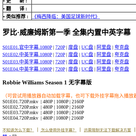
• 更 新 :
• 翻 译 :
• 类似推荐 :
《梅西降临：美国足球新时代》
罗比·威廉姆斯第一季 全集内置中英字幕
S01E01.官中字幕.1080P
|
720P
|
度盘
|
UC盘
|
阿里盘
|
夸克盘
S01E02.中英字幕.1080P
|
720P
|
度盘
|
UC盘
|
阿里盘
|
夸克盘
S01E03.中英字幕.1080P
|
720P
|
度盘
|
UC盘
|
阿里盘
|
夸克盘
S01E04.中英字幕.1080P
|
720P
|
度盘
|
UC盘
|
阿里盘
|
夸克盘
Robbie Williams Season 1 无字幕版
（可尝试用播放器自动加载字幕，也可下载外挂字幕拖入播放
S01E01.720P.mkv | 480P | 1080P | 2160P
S01E02.720P.mkv | 480P | 1080P | 2160P
S01E03.720P.mkv | 480P | 1080P | 2160P
S01E04.720P.mkv | 480P | 1080P | 2160P
丨
丨
不知道怎么下载？
怎么使用外挂字幕？
迅雷限制无法下载解决方案