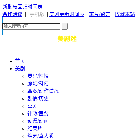
新剧与回归时间表
合作洽谈
|
手机版
|
美剧更新时间表
|
求片/留言
|
收藏本站
|
首页
美剧
灵异/惊悚
魔幻/科幻
罪案/动作谍战
剧情/历史
喜剧
律政/医务
动漫/动画
纪录片
综艺/真人秀