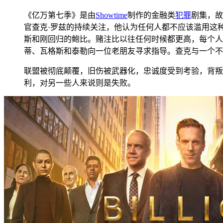
《亿万第七季》是由
Showtime
制作的金融类
犯罪
剧集，故
官查克·罗兹的持续关注，他认为任何人都不应该滥用这
斯和刚回归的鲍比。赌注比以往任何时候都更高，每个人
蒂、瓦格斯和泰勒向一位老朋友寻求指导。查克与一个不
联盟被彻底颠覆，旧伤被武器化，忠诚度受到考验，背叛
利，对另一些人来说则是失败。