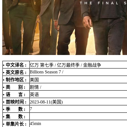
• 中文译名 :
亿万 第七季 / 亿万最终季 / 金融战争
Billions Season 7 /
• 英文原名 :
• 制作地区 :
美国
• 类 别 :
剧情 /
• 语 言 :
英语
• 首映时间 :
2023-08-11(美国)
7
• 季 数 :
• 集 数 :
45min
• 单集片长 :