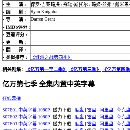
• 主 演 :
保罗·吉亚玛提 / 寇瑞·斯托尔 / 玛姬·丝弗 / 戴米恩·路易
Ryan Knighton
• 编 剧 :
Darren Grant
• 导 演 :
•
IMDb评分
:
• 豆瓣评分 :
• 更 新 :
• 翻 译 :
• 类似推荐 :
《继承之战第四季》
相关剧集：
《亿万第一至二季》
《亿万第三季》
《亿万第四季
亿万第七季 全集内置中英字幕
在线云播
S07E01.中英字幕.1080P
| 磁力下载 |
度盘
|
雷盘
|
阿里盘
|
夸克
S07E02.中英字幕.1080P
| 磁力下载 |
度盘
|
雷盘
|
阿里盘
|
夸克
S07E03.中英字幕.1080P
| 磁力下载 |
度盘
|
雷盘
|
阿里盘
|
夸克