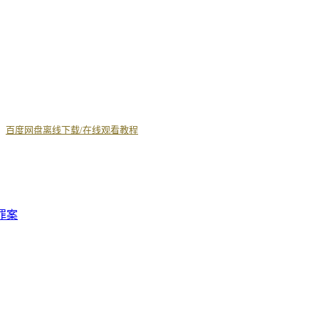
丨
百度网盘离线下载/在线观看教程
罪案