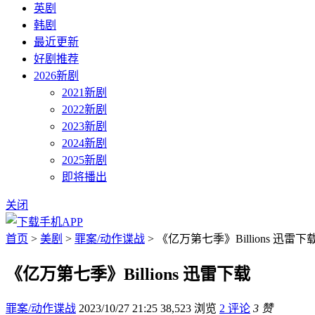
英剧
韩剧
最近更新
好剧推荐
2026新剧
2021新剧
2022新剧
2023新剧
2024新剧
2025新剧
即将播出
关闭
首页
>
美剧
>
罪案/动作谍战
> 《亿万第七季》Billions 迅雷下
《亿万第七季》Billions 迅雷下载
罪案/动作谍战
2023/10/27 21:25
38,523 浏览
2 评论
3 赞