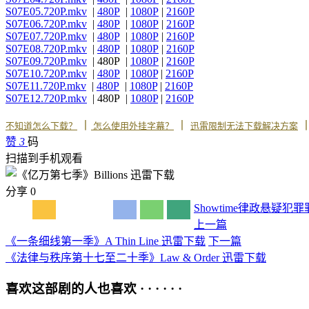
S07E05.720P.mkv
|
480P
|
1080P
|
2160P
S07E06.720P.mkv
|
480P
|
1080P
|
2160P
S07E07.720P.mkv
|
480P
|
1080P
|
2160P
S07E08.720P.mkv
|
480P
|
1080P
|
2160P
S07E09.720P.mkv
| 480P |
1080P
|
2160P
S07E10.720P.mkv
|
480P
|
1080P
|
2160P
S07E11.720P.mkv
|
480P
|
1080P
|
2160P
S07E12.720P.mkv
| 480P |
1080P
|
2160P
丨
丨
不知道怎么下载？
怎么使用外挂字幕？
迅雷限制无法下载解决方案
赞
3
码
扫描到手机观看
分享
0
Showtime
律政
悬疑
犯罪
上一篇
《一条细线第一季》A Thin Line 迅雷下载
下一篇
《法律与秩序第十七至二十季》Law & Order 迅雷下载
喜欢这部剧的人也喜欢 · · · · · ·