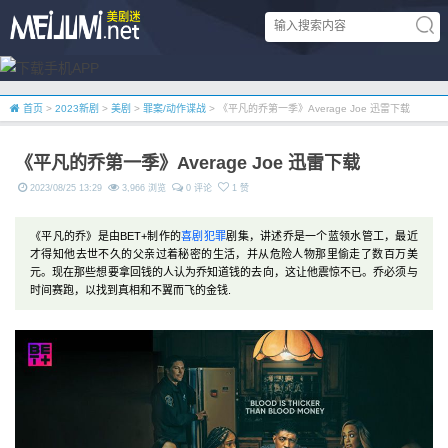
首页
>
2023新剧
>
美剧
>
罪案/动作谍战
> 《平凡的乔第一季》Average Joe 迅雷下载
《平凡的乔第一季》Average Joe 迅雷下载
2023/08/25 13:29
3,966 浏览
0 评论
1 赞
《平凡的乔》是由BET+制作的
喜剧
犯罪
剧集，讲述乔是一个蓝领水管工，最近
才得知他去世不久的父亲过着秘密的生活，并从危险人物那里偷走了数百万美
元。现在那些想要拿回钱的人认为乔知道钱的去向，这让他震惊不已。乔必须与
时间赛跑，以找到真相和不翼而飞的金钱.