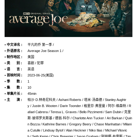
• 中文译名 :
平凡的乔 第一季 /
• 外语原名 :
Average Joe Season 1 /
• 制作地区 :
美国
• 类 别 :
喜剧 / 犯罪
• 语 言 :
英语
• 首映时间 :
2023-06-25(美国)
• 季 数 :
1
• 集 数 :
10
• 单集片长 :
45min
• 主 演 :
帕沙·D.林奇尼科夫 / Ashani Roberts / 塔米·汤森德 / Stanley Aughtr
y / Justin B. Wooten / Darin Toonder / 格里芬·弗里曼 / 阿尔·维森特 / R
afael Cabrera / Teresa L. Graves / Bello Pizzimenti / Sam Dubin / 克里
斯·彼得罗夫斯基 / 德翁·科尔 / Charlotte Ann Tucker / Ari Barkan / Quin
n Bozza / Kathrine Barnes / Gregory Beery / Chase Manhattan / Milani
a Cutulle / Lindsay Bytof / Alan Heckner / Niko Ilias / Michael Vitovic
h / Seth Kemp / Chris Brewster / Jason Graham / 阿丽娜·布雷斯 / Tim