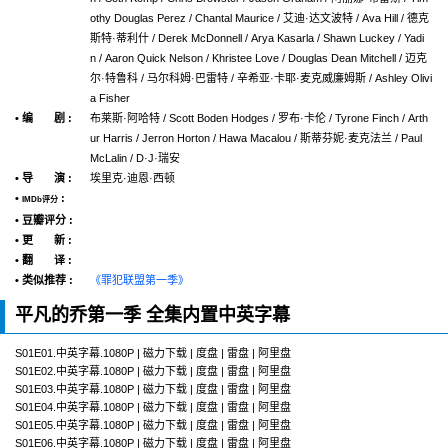
othy Douglas Perez / Chantal Maurice / 艾迪·达文波特 / Ava Hill / 德克
斯特·蒂利什 / Derek McDonnell / Arya Kasarla / Shawn Luckey / Yadi
n / Aaron Quick Nelson / Khristee Love / Douglas Dean Mitchell / 迈克
尔·特鲁科 / 马尔科姆·巴雷特 / 辛希亚·卡耶·麦克威廉姆斯 / Ashley Olivi
a Fisher
• 编 剧 :
布莱斯·阿哈特 / Scott Boden Hodges / 罗布·卡伦 / Tyrone Finch / Arth
ur Harris / Jerron Horton / Hawa Macalou / 斯蒂芬妮·麦克法兰 / Paul
McLalin / D·J·瑞安
• 导 演 :
埃里克·迪恩·西顿
•
:
IMDb评分
• 豆瓣评分 :
• 更 新 :
• 翻 译 :
• 类似推荐 :
《罪犯联盟第一季》
平凡的乔第一季 全集内置中英字幕
S01E01.中英字幕.1080P | 磁力下载 | 度盘 | 雷盘 | 阿里盘
S01E02.中英字幕.1080P | 磁力下载 | 度盘 | 雷盘 | 阿里盘
S01E03.中英字幕.1080P | 磁力下载 | 度盘 | 雷盘 | 阿里盘
S01E04.中英字幕.1080P | 磁力下载 | 度盘 | 雷盘 | 阿里盘
S01E05.中英字幕.1080P | 磁力下载 | 度盘 | 雷盘 | 阿里盘
S01E06.中英字幕.1080P | 磁力下载 | 度盘 | 雷盘 | 阿里盘