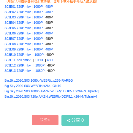
（可尝试用播放器自动加载字幕，也可下载外挂字幕拖入播放器）
S03E01.720P.mkv
|
1080P
|
480P
S03E02.720P.mkv
|
1080P
|
480P
S03E03.720P.mkv
|
1080P
| 480P
S03E04.720P.mkv
|
1080P
| 480P
S03E05.720P.mkv
|
1080P
| 480P
S03E06.720P.mkv
|
1080P
|
480P
S03E07.720P.mkv
|
1080P
| 480P
S03E08.720P.mkv
|
1080P
| 480P
S03E09.720P.mkv
|
1080P
|
480P
S03E10.720P.mkv
|
1080P
| 480P
S03E11.720P.mkv
|
1080P
|
480P
S03E12.720P.mkv
|
1080P
| 480P
S03E13.720P.mkv
|
1080P
| 480P
Big.Sky.2020.S03.1080p.WEBRip.x265-RARBG
Big.Sky.2020.S03.WEBRip.x264-ION10
Big.Sky.2020.S03.1080p.AMZN.WEBRip.DDP5.1.x264-NTb[rartv]
Big.Sky.2020.S03.720p.AMZN.WEBRip.DDP5.1.x264-NTb[rartv]
分享
0
赞
0