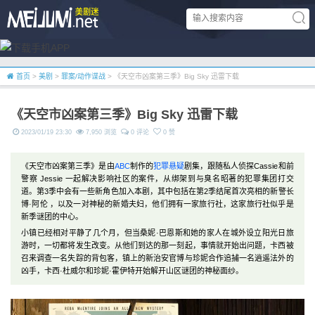
首页
>
美剧
>
罪案/动作谍战
> 《天空市凶案第三季》Big Sky 迅雷下载
《天空市凶案第三季》Big Sky 迅雷下载
2023/01/19 23:30
7,950 浏览
0 评论
0 赞
《天空市凶案第三季》是由
ABC
制作的
犯罪
悬疑
剧集，跟随私人侦探Cassie和前
警察 Jessie 一起解决影响社区的案件，从绑架到与臭名昭著的犯罪集团打交
道。第3季中会有一些新角色加入本剧，其中包括在第2季结尾首次亮相的新警长
博·阿伦 ，以及一对神秘的新婚夫妇，他们拥有一家旅行社，这家旅行社似乎是
新季谜团的中心。
小镇已经相对平静了几个月，但当桑妮·巴恩斯和她的家人在城外设立阳光日旅
游时，一切都将发生改变。从他们到达的那一刻起，事情就开始出问题，卡西被
召来调查一名失踪的背包客，镇上的新治安官博与珍妮合作追捕一名逍遥法外的
凶手，卡西·杜威尔和珍妮·霍伊特开始解开山区谜团的神秘面纱。