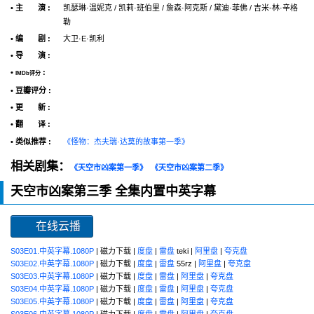
• 主 演 :
凯瑟琳·温妮克 / 凯莉·班伯里 / 詹森·阿克斯 / 黛迪·菲佛 / 吉米-林·辛格
勒
• 编 剧 :
大卫·E·凯利
• 导 演 :
•
:
IMDb评分
• 豆瓣评分 :
• 更 新 :
• 翻 译 :
• 类似推荐 :
《怪物：杰夫瑞·达莫的故事第一季》
相关剧集：
《天空市凶案第一季》
《天空市凶案第二季》
天空市凶案第三季 全集内置中英字幕
在线云播
S03E01.中英字幕.1080P
| 磁力下载 |
度盘
|
雷盘
teki |
阿里盘
|
夸克盘
S03E02.中英字幕.1080P
| 磁力下载 |
度盘
|
雷盘
55rz |
阿里盘
|
夸克盘
S03E03.中英字幕.1080P
| 磁力下载 |
度盘
|
雷盘
|
阿里盘
|
夸克盘
S03E04.中英字幕.1080P
| 磁力下载 |
度盘
|
雷盘
|
阿里盘
|
夸克盘
S03E05.中英字幕.1080P
| 磁力下载 |
度盘
|
雷盘
|
阿里盘
|
夸克盘
S03E06.中英字幕.1080P
| 磁力下载 |
度盘
|
雷盘
|
阿里盘
|
夸克盘