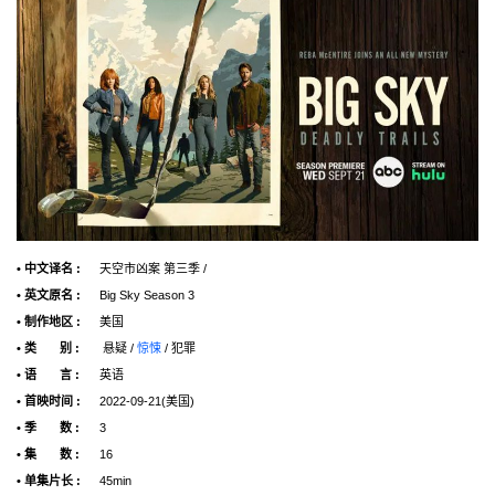
• 中文译名 :
天空市凶案 第三季 /
• 英文原名 :
Big Sky Season 3
• 制作地区 :
美国
• 类 别 :
悬疑 /
惊悚
/ 犯罪
• 语 言 :
英语
• 首映时间 :
2022-09-21(美国)
• 季 数 :
3
• 集 数 :
16
• 单集片长 :
45min