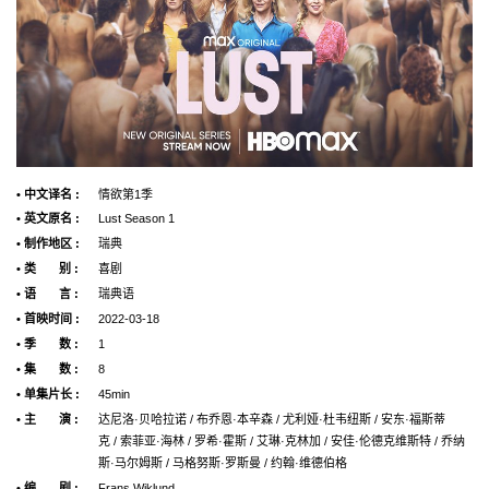
• 中文译名 :
情欲第1季
• 英文原名 :
Lust Season 1
• 制作地区 :
瑞典
• 类 别 :
喜剧
• 语 言 :
瑞典语
• 首映时间 :
2022-03-18
• 季 数 :
1
• 集 数 :
8
• 单集片长 :
45min
• 主 演 :
达尼洛·贝哈拉诺 / 布乔恩·本辛森 / 尤利娅·杜韦纽斯 / 安东·福斯蒂
克 / 索菲亚·海林 / 罗希·霍斯 / 艾琳·克林加 / 安佳·伦德克维斯特 / 乔纳
斯·马尔姆斯 / 马格努斯·罗斯曼 / 约翰·维德伯格
• 编 剧 :
Frans Wiklund