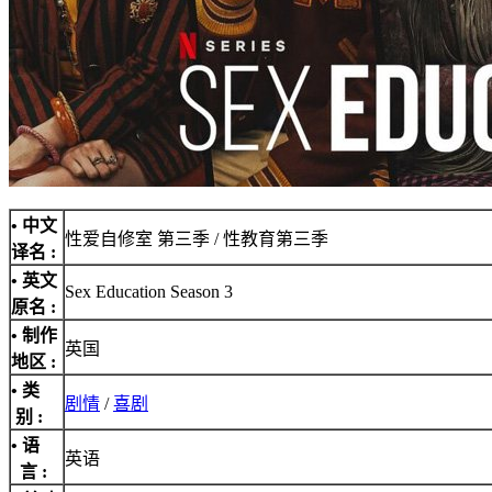
• 中文
性爱自修室 第三季 / 性教育第三季
译名 :
• 英文
Sex Education Season 3
原名 :
• 制作
英国
地区 :
• 类
剧情
/
喜剧
别 :
• 语
英语
言 :