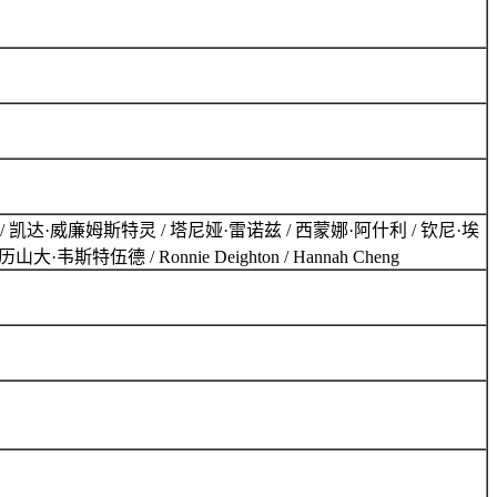
 / 凯达·威廉姆斯特灵 / 塔尼娅·雷诺兹 / 西蒙娜·阿什利 / 钦尼·埃
特伍德 / Ronnie Deighton / Hannah Cheng