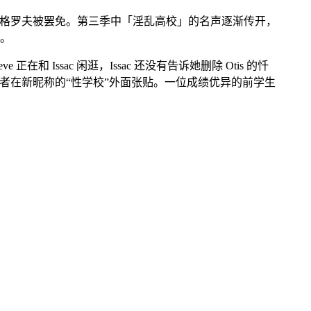
长格罗夫被罢免。第三季中「淫乱高校」的名声逐渐传开，
。
ssac 闲逛，Issac 还没有告诉她删除 Otis 的忏
e，记者在新昵称的“性学校”外面张贴。一位成绩优异的前学生