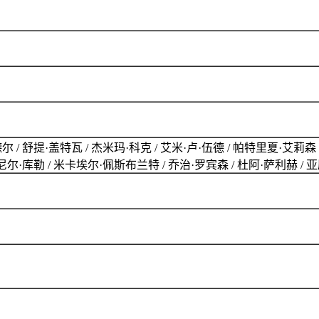
尔 / 舒提·盖特瓦 / 杰米玛·科克 / 艾米·卢·伍德 / 帕特里夏·艾莉森
库勒 / 米卡埃尔·佩斯布兰特 / 乔治·罗宾森 / 杜阿·萨利赫 / 亚历山大·韦斯