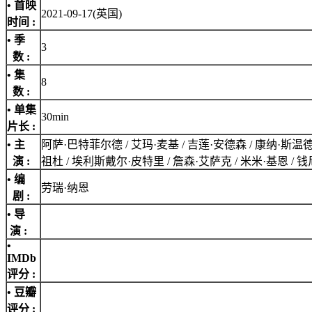
• 首映
2021-09-17(英国)
时间 :
• 季
3
数 :
• 集
8
数 :
• 单集
30min
片长 :
• 主
阿萨·巴特菲尔德 / 艾玛·麦基 / 吉莲·安德森 / 康纳·斯温德
演 :
祖杜 / 埃利斯戴尔·皮特里 / 詹森·艾萨克 / 米米·基恩 / 钱尼尔·
• 编
劳瑞·纳恩
剧 :
• 导
演 :
•
IMDb
评分
:
• 豆瓣
评分 :