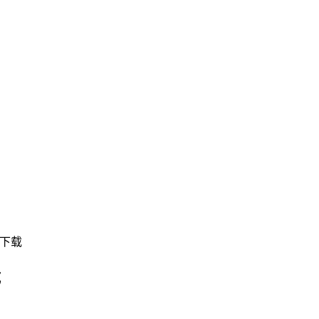
雷下载
载