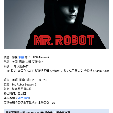
类型：惊悚/
罪案
播出：USA Network
地区：美国 导演: 山姆·艾斯梅尔
编剧: 山姆·艾斯梅尔
主演: 拉米·马雷克 / 马丁·沃斯特罗姆 / 格蕾丝·古默 / 克里斯蒂安·史莱特 / Adam Zoloti
n
语言：英语 首播日期：2016-06-23
英文：Mr. Robot Season 2
别名：骇客军团 第2季
播出时间：每周四
类似推荐《
网络追凶
》
高清美剧全集迅雷下载地址-本季集数：10