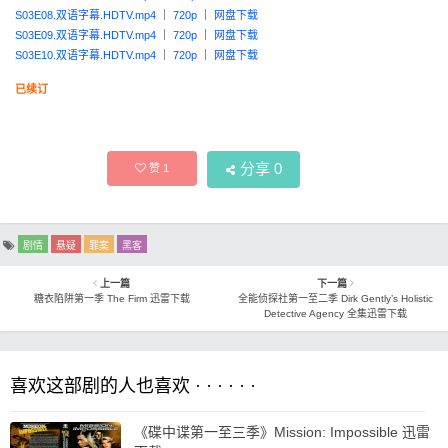
S03E08.双语字幕.HDTV.mp4
｜
720p
｜
网盘下载
S03E09.双语字幕.HDTV.mp4
｜
720p
｜
网盘下载
S03E10.双语字幕.HDTV.mp4
｜
720p
｜
网盘下载
已续订
分享
0
赞
1
剧情
悬疑
罪案
黑客
上一篇
下一篇
糖衣陷阱第一季 The Firm 迅雷下载
全能侦探社第一至二季 Dirk Gently’s Holistic
Detective Agency 全集迅雷下载
喜欢这部剧的人也喜欢 · · · · · ·
《碟中谍第一至三季》Mission: Impossible 迅雷