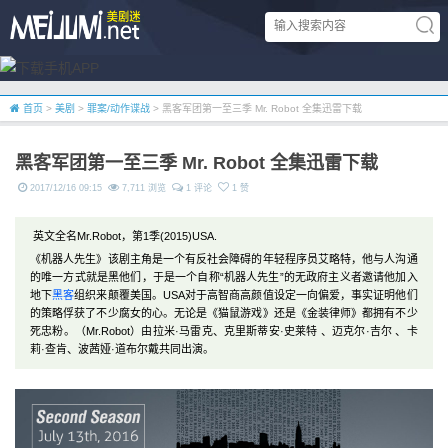
首页
>
美剧
>
罪案/动作谍战
> 黑客军团第一至三季 Mr. Robot 全集迅雷下载
黑客军团第一至三季 Mr. Robot 全集迅雷下载
2017/12/16 09:15
7,711 浏览
1 评论
1 赞
英文全名Mr.Robot，第1季(2015)USA.
《机器人先生》该剧主角是一个有反社会障碍的年轻程序员艾略特，他与人沟通
的唯一方式就是黑他们，于是一个自称“机器人先生”的无政府主义者邀请他加入
地下
黑客
组织来颠覆美国。USA对于高智商高颜值设定一向偏爱，事实证明他们
的策略俘获了不少腐女的心。无论是《猫鼠游戏》还是《金装律师》都拥有不少
死忠粉。（Mr.Robot）由拉米·马雷克、克里斯蒂安·史莱特 、迈克尔·吉尔 、卡
莉·查肯、波茜娅·道布尔戴共同出演。