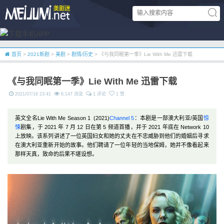
首页
>
2021新剧
>
美剧
>
剧情/历史
> 《与我同眠第一季》Lie With Me 迅雷下载
《与我同眠第一季》Lie With Me 迅雷下载
2021/07/16 23:41
6,147 浏览
1 评论
1 赞
英文全名Lie With Me Season 1 (2021)
Channel 5
：本剧是一部澳大利亚/英国
惊
悚
剧集，于 2021 年 7 月 12 日在第 5 频道首播，并于 2021 年底在 Network 10
上放映。该系列讲述了一位英国妇女和她的丈夫在不忠威胁到他们的婚姻后寻求
在澳大利亚重新开始的故事。他们聘请了一位年轻的当地保姆，她并不像看起来
那样天真，致命的后果不堪设想。