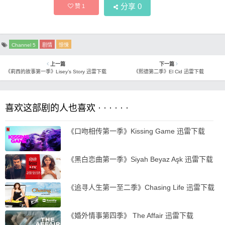
分享
0
赞
1
Channel 5
剧情
惊悚
上一篇
下一篇
《莉西的故事第一季》Lisey’s Story 迅雷下载
《熙德第二季》El Cid 迅雷下载
喜欢这部剧的人也喜欢 · · · · · ·
《口吻相传第一季》Kissing Game 迅雷下载
《黑白恋曲第一季》Siyah Beyaz Aşk 迅雷下载
《追寻人生第一至二季》Chasing Life 迅雷下载
《婚外情事第四季》 The Affair 迅雷下载