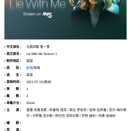
• 中文译名 :
与我同眠 第一季
• 英文原名 :
Lie With Me Season 1
• 制作地区 :
英国
• 类 别 :
剧情
/惊悚
• 语 言 :
英语
• 首映时间 :
2021-07-15(澳洲)
• 季 数 :
1
• 集 数 :
4
• 单集片长 :
60min
• 主 演 :
查理·布鲁克斯 / 布雷特·塔克 / 菲比·罗伯茨 / 伯特·拉邦泰 / 尼尔·梅尔维
尔 / 卡罗琳·吉尔默 / 阿尔巴·尼科尔斯 / 亨特·赫利 / 内德·肯纳利
• 编 剧 :
• 导 演 :