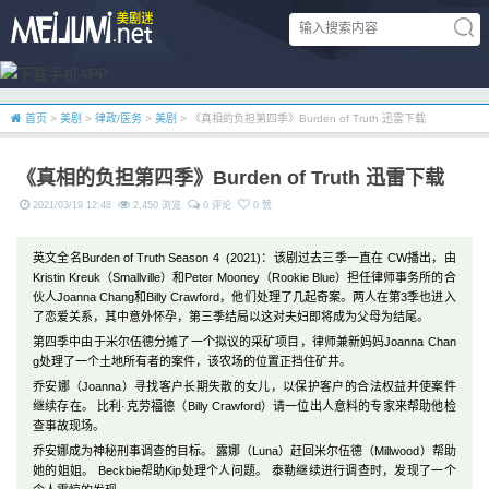
首页
>
美剧
>
律政/医务
>
美剧
> 《真相的负担第四季》Burden of Truth 迅雷下载
《真相的负担第四季》Burden of Truth 迅雷下载
2021/03/19 12:48
2,450 浏览
0 评论
0 赞
英文全名Burden of Truth Season 4 (2021)：该剧过去三季一直在 CW播出，由
Kristin Kreuk（Smallville）和Peter Mooney（Rookie Blue）担任律师事务所的合
伙人Joanna Chang和Billy Crawford，他们处理了几起奇案。两人在第3季也进入
了恋爱关系，其中意外怀孕，第三季结局以这对夫妇即将成为父母为结尾。
第四季中由于米尔伍德分摊了一个拟议的采矿项目，律师兼新妈妈Joanna Chan
g处理了一个土地所有者的案件，该农场的位置正挡住矿井。
乔安娜（Joanna）寻找客户长期失散的女儿，以保护客户的合法权益并使案件
继续存在。 比利·克劳福德（Billy Crawford）请一位出人意料的专家来帮助他检
查事故现场。
乔安娜成为神秘刑事调查的目标。 露娜（Luna）赶回米尔伍德（Millwood）帮助
她的姐姐。 Beckbie帮助Kip处理个人问题。 泰勒继续进行调查时，发现了一个