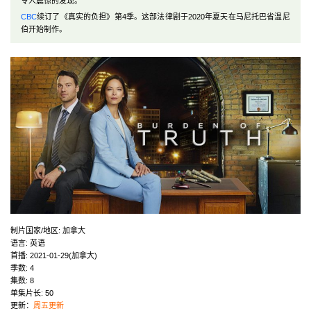
令人震惊的发现。
CBC
续订了《真实的负担》第4季。这部法律剧于2020年夏天在马尼托巴省温尼
伯开始制作。
制片国家/地区:
加拿大
语言:
英语
首播:
2021-01-29(加拿大)
季数:
4
集数:
8
单集片长:
50
更新：
周五更新