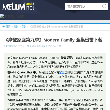
首页
>
美剧
>
喜剧
> 《摩登家庭第九季》Modern Family 全集迅雷下载
《摩登家庭第九季》Modern Family 全集迅雷下载
2018/05/17 22:55
4,706 浏览
0 评论
0 赞
英文译名.Modern Family Season 9 (2017)：
前情提要：
Luke和Manny从高中毕
业，那场面既感人又欢闹。Lilly成功跳级，因为她其实一直都很聪明。这让Cam
和Mitch有点纳闷……这个女儿还有哪些秘密是他们不知道的？
在
9×01《Lake Life》
中，Jay强迫全家人将
家庭
度假地点定在某个湖上的住宿游
艇。他认为这将是一段刻骨铭心的记忆……即便哪天他去世了，家人们也会记得
这一刻。与此同时，Mitchell偶遇一个老情人，结果揭开了旧伤疤。Cam必须竭
尽全力躲避阳光。Phil和Claire尝试大胆刺激、充满惊险的短途旅行。孩子们想要
好好玩一把，但结果却远不如他们想象的那样有趣。Kyle Bornheimer和Joe Man
de客座演出。
本剧就连小演员的工资都涨到了10万美元一集，制片方的资金压力越来越重。或
许制片方很快就能获得解脱……因为许多传言称第10季将是该剧的最后一季。Va
nessa Williams将在本季第二集中扮演Jay的乡村俱乐部的成员Rhonda，她将Hal