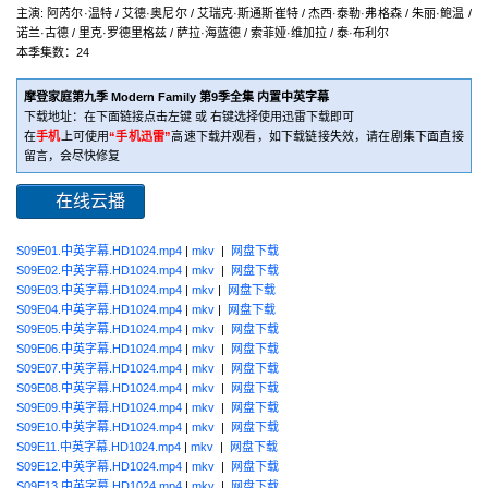
主演: 阿芮尔·温特 / 艾德·奥尼尔 / 艾瑞克·斯通斯崔特 / 杰西·泰勒·弗格森 / 朱丽·鲍温 /
诺兰·古德 / 里克·罗德里格兹 / 萨拉·海蓝德 / 索菲娅·维加拉 / 泰·布利尔
本季集数：24
摩登家庭第九季 Modern Family 第9季全集 内置中英字幕
下载地址：在下面链接点击左键 或 右键选择使用迅雷下载即可
在
手机
上可使用
“手机迅雷”
高速下载并观看，如下载链接失效，请在剧集下面直接
留言，会尽快修复
在线云播
S09E01.中英字幕.HD1024.mp4
|
mkv
|
网盘下载
S09E02.中英字幕.HD1024.mp4
|
mkv
|
网盘下载
S09E03.中英字幕.HD1024.mp4
|
mkv
|
网盘下载
S09E04.中英字幕.HD1024.mp4
|
mkv
|
网盘下载
S09E05.中英字幕.HD1024.mp4
|
mkv
|
网盘下载
S09E06.中英字幕.HD1024.mp4
|
mkv
|
网盘下载
S09E07.中英字幕.HD1024.mp4
|
mkv
|
网盘下载
S09E08.中英字幕.HD1024.mp4
|
mkv
|
网盘下载
S09E09.中英字幕.HD1024.mp4
|
mkv
|
网盘下载
S09E10.中英字幕.HD1024.mp4
|
mkv
|
网盘下载
S09E11.中英字幕.HD1024.mp4
|
mkv
|
网盘下载
S09E12.中英字幕.HD1024.mp4
|
mkv
|
网盘下载
S09E13.中英字幕.HD1024.mp4
|
mkv
|
网盘下载