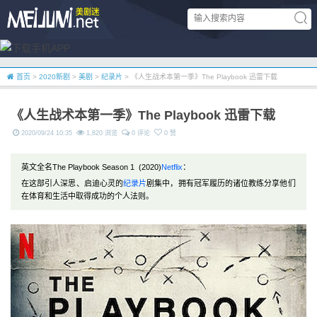
首页
>
2020新剧
>
美剧
>
纪录片
> 《人生战术本第一季》The Playbook 迅雷下载
《人生战术本第一季》The Playbook 迅雷下载
2020/09/24 10:35
1,820 浏览
0 评论
0 赞
英文全名The Playbook Season 1 (2020)
Netflix
：
在这部引人深思、启迪心灵的
纪录片
剧集中，拥有冠军履历的诸位教练分享他们
在体育和生活中取得成功的个人法则。