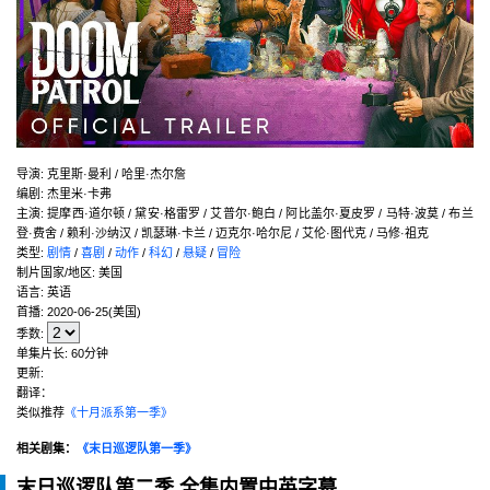
导演
:
克里斯·曼利 / 哈里·杰尔詹
编剧
:
杰里米·卡弗
主演
:
提摩西·道尔顿 / 黛安·格雷罗 / 艾普尔·鲍白 / 阿比盖尔·夏皮罗 / 马特·波莫 / 布兰
登·费舍 / 赖利·沙纳汉 / 凯瑟琳·卡兰 / 迈克尔·哈尔尼 / 艾伦·图代克 / 马修·祖克
类型:
剧情
/
喜剧
/
动作
/
科幻
/
悬疑
/
冒险
制片国家/地区:
美国
语言:
英语
首播:
2020-06-25(美国)
季数:
单集片长:
60分钟
更新:
翻译：
类似推荐
《十月派系第一季》
相关剧集：
《末日巡逻队第一季》
末日巡逻队第二季 全集内置中英字幕