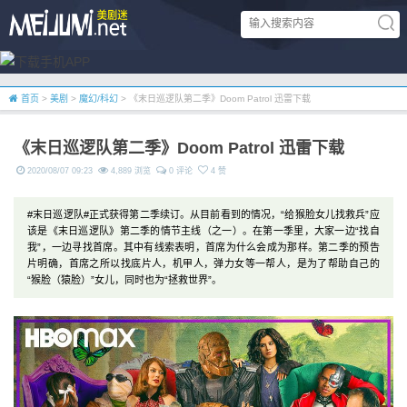
首页
>
美剧
>
魔幻/科幻
> 《末日巡逻队第二季》Doom Patrol 迅雷下载
《末日巡逻队第二季》Doom Patrol 迅雷下载
2020/08/07 09:23
4,889 浏览
0 评论
4 赞
#末日巡逻队#正式获得第二季续订。从目前看到的情况，“给猴脸女儿找救兵”应
该是《末日巡逻队》第二季的情节主线（之一）。在第一季里，大家一边“找自
我”，一边寻找首席。其中有线索表明，首席为什么会成为那样。第二季的预告
片明确，首席之所以找底片人，机甲人，弹力女等一帮人，是为了帮助自己的
“猴脸（猿脸）”女儿，同时也为“拯救世界”。