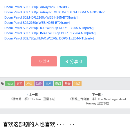
Doom.Patrol.S02.1080p.BluRay.x265-RARBG
Doom.Patrol.S02.1080p.BluRay.REMUX.AVC.DTS-HD.MA.5.1-NOGRP
Doom.Patrol.S02.HDR.2160p.WEB.H265-BTX[rartv]
Doom.Patrol.S02.2160p.WEB.H265-BTX[rartv]
Doom.Patrol.S02.2160p.DCU.WEBRip.DDP5.1.x265-NTb[rartv]
Doom.Patrol.S02.1080p.HMAX.WEBRip.DDP5.1.x264-NTb[rartv]
Doom.Patrol.S02.720p.HMAX.WEBRip.DDP5.1.x264-NTb[rartv]
分享
0
赞
4
HBO
冒险
剧情
动作
喜剧
奇幻
悬疑
科幻
上一篇
下一篇
《惨雨第三季》The Rain 迅雷下载
《新猴王传奇第二季》The New Legends of
Monkey 迅雷下载
喜欢这部剧的人也喜欢 · · · · · ·