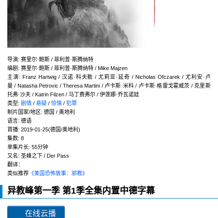
导演
:
赛里尔·鲍斯 / 菲利普·斯腾纳特
编剧
:
赛里尔·鲍斯 / 菲利普·斯腾纳特 / Mike Majzen
主演
:
Franz Hartwig / 汉诺·科夫勒 / 尤莉亚·延奇 / Nicholas Ofczarek / 尤利安·卢
曼 / Natasha Petrovic / Theresa Martini / 卢卡斯·米科 / 卢卡斯·格雷戈霍威茨 / 克里斯
托弗·沙夫 / Katrin Filzen / 马丁费弗尔 / 伊莲娜·乔瓦诺娃
类型:
剧情
/
悬疑
/
惊悚
/
犯罪
制片国家/地区:
德国 / 奥地利
语言:
德语
首播:
2019-01-25(德国/奥地利)
集数:
8
单集片长:
55分钟
又名:
圣峰之下 / Der Pass
翻译：
类似推荐
《美国恐怖故事：邪教》
异教峰第一季 第1季全集内置中德字幕
在线云播