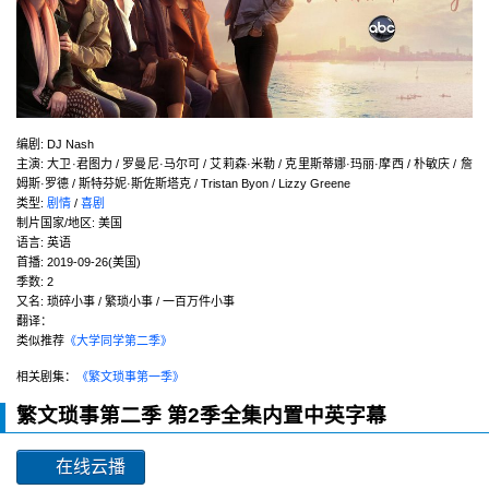
编剧
:
DJ Nash
主演
:
大卫·君图力 / 罗曼尼·马尔可 / 艾莉森·米勒 / 克里斯蒂娜·玛丽·摩西 / 朴敏庆 / 詹
姆斯·罗德 / 斯特芬妮·斯佐斯塔克 / Tristan Byon / Lizzy Greene
类型:
剧情
/
喜剧
制片国家/地区:
美国
语言:
英语
首播:
2019-09-26(美国)
季数:
2
又名:
琐碎小事 / 繁琐小事 / 一百万件小事
翻译：
类似推荐
《大学同学第二季》
相关剧集：
《繁文琐事第一季》
繁文琐事第二季 第2季全集内置中英字幕
在线云播