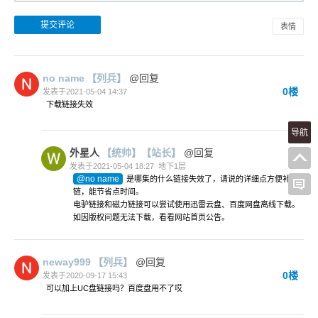
表情
no name
【列兵】
@回复
0楼
发表于2021-05-04 14:37
下载链接失效
导航
外星人
【统帅】
【站长】
@回复
发表于2021-05-04 18:27
地下1层
@no name
是哪集的什么链接失效了，请说的详细点方便补
链，能节省点时间。
电驴链接和磁力链接可以尝试使用迅雷云盘、百度网盘离线下载。
如因版权问题无法下载，看看网站首页公告。
neway999
【列兵】
@回复
0楼
发表于2020-09-17 15:43
可以加上UC盘链接吗？百度盘用不了哎