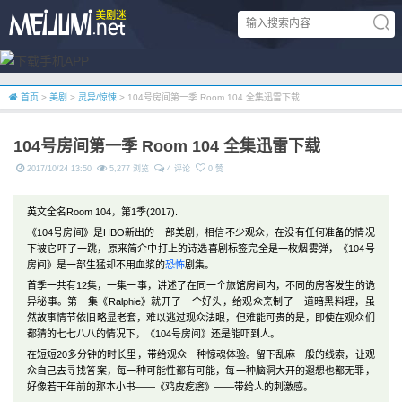
首页
>
美剧
>
灵异/惊悚
> 104号房间第一季 Room 104 全集迅雷下载
104号房间第一季 Room 104 全集迅雷下载
2017/10/24 13:50
5,277 浏览
4 评论
0 赞
英文全名Room 104，第1季(2017).
《104号房间》是HBO新出的一部美剧，相信不少观众，在没有任何准备的情况
下被它吓了一跳，原来简介中打上的诗选喜剧标签完全是一枚烟雾弹，《104号
房间》是一部生猛却不用血浆的
恐怖
剧集。
首季一共有12集，一集一事，讲述了在同一个旅馆房间内，不同的房客发生的诡
异秘事。第一集《Ralphie》就开了一个好头，给观众烹制了一道暗黑料理，虽
然故事情节依旧略显老套，难以逃过观众法眼，但难能可贵的是，即使在观众们
都猜的七七八八的情况下，《104号房间》还是能吓到人。
在短短20多分钟的时长里，带给观众一种惊魂体验。留下乱麻一般的线索，让观
众自己去寻找答案，每一种可能性都有可能，每一种脑洞大开的遐想也都无罪，
好像若干年前的那本小书——《鸡皮疙瘩》——带给人的刺激感。