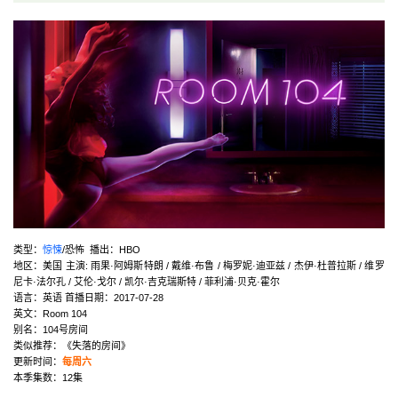
类型：
惊悚
/恐怖 播出：HBO
地区：美国 主演: 雨果·阿姆斯特朗 / 戴维·布鲁 / 梅罗妮·迪亚兹 / 杰伊·杜普拉斯 / 维罗
尼卡·法尔孔 / 艾伦·戈尔 / 凯尔·吉克瑞斯特 / 菲利浦·贝克·霍尔
语言：英语 首播日期：2017-07-28
英文：Room 104
别名：104号房间
类似推荐：《失落的房间》
更新时间：
每周六
本季集数：12集