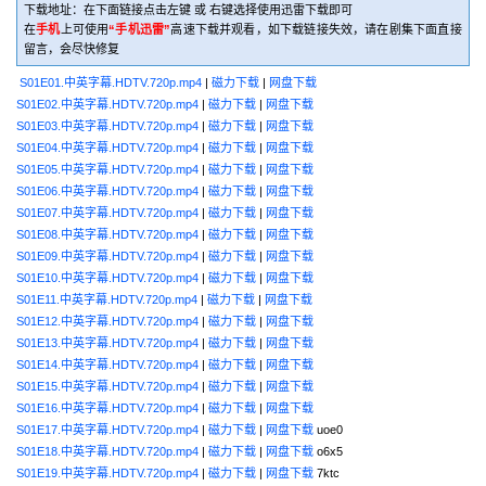
下载地址：在下面链接点击左键 或 右键选择使用迅雷下载即可
在
手机
上可使用
“手机迅雷”
高速下载并观看，如下载链接失效，请在剧集下面直接
留言，会尽快修复
S01E01.中英字幕.HDTV.720p.mp4
|
磁力下载
|
网盘下载
S01E02.中英字幕.HDTV.720p.mp4
|
磁力下载
|
网盘下载
S01E03.中英字幕.HDTV.720p.mp4
|
磁力下载
|
网盘下载
S01E04.中英字幕.HDTV.720p.mp4
|
磁力下载
|
网盘下载
S01E05.中英字幕.HDTV.720p.mp4
|
磁力下载
|
网盘下载
S01E06.中英字幕.HDTV.720p.mp4
|
磁力下载
|
网盘下载
S01E07.中英字幕.HDTV.720p.mp4
|
磁力下载
|
网盘下载
S01E08.中英字幕.HDTV.720p.mp4
|
磁力下载
|
网盘下载
S01E09.中英字幕.HDTV.720p.mp4
|
磁力下载
|
网盘下载
S01E10.中英字幕.HDTV.720p.mp4
|
磁力下载
|
网盘下载
S01E11.中英字幕.HDTV.720p.mp4
|
磁力下载
|
网盘下载
S01E12.中英字幕.HDTV.720p.mp4
|
磁力下载
|
网盘下载
S01E13.中英字幕.HDTV.720p.mp4
|
磁力下载
|
网盘下载
S01E14.中英字幕.HDTV.720p.mp4
|
磁力下载
|
网盘下载
S01E15.中英字幕.HDTV.720p.mp4
|
磁力下载
|
网盘下载
S01E16.中英字幕.HDTV.720p.mp4
|
磁力下载
|
网盘下载
S01E17.中英字幕.HDTV.720p.mp4
|
磁力下载
|
网盘下载
uoe0
S01E18.中英字幕.HDTV.720p.mp4
|
磁力下载
|
网盘下载
o6x5
S01E19.中英字幕.HDTV.720p.mp4
|
磁力下载
|
网盘下载
7ktc