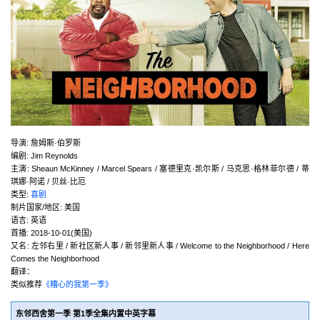
导演
:
詹姆斯·伯罗斯
编剧
:
Jim Reynolds
主演
:
Sheaun McKinney / Marcel Spears / 塞德里克·凯尔斯 / 马克思·格林菲尔德 / 蒂
琪娜·阿诺 / 贝丝·比厄
类型:
喜剧
制片国家/地区:
美国
语言:
英语
首播:
2018-10-01(美国)
又名:
左邻右里 / 新社区新人事 / 新邻里新人事 / Welcome to the Neighborhood / Here
Comes the Neighborhood
翻译：
类似推荐
《糟心的我第一季》
东邻西舍第一季 第1季全集内置中英字幕