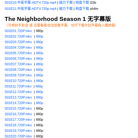
S01E20.中英字幕.HDTV.720p.mp4
|
磁力下载
|
网盘下载
l15b
S01E21.中英字幕.HDTV.720p.mp4
|
磁力下载
|
网盘下载
oh4m
The Neighborhood
Season 1 无字幕版
（可用射手影音 或 迅雷看看自动加载字幕，也可下载外挂字幕拖入播放器）
S01E01.720P.mkv
| 480p
S01E02.720P.mkv
|
480p
S01E03.720P.mkv
|
480p
S01E04.720P.mkv
|
480p
S01E05.720P.mkv
|
480p
S01E06.720P.mkv
|
480p
S01E07.720P.mkv
|
480p
S01E08.720P.mkv
|
480p
S01E09.720P.mkv
|
480p
S01E10.720P.mkv
|
480p
S01E11.720P.mkv
|
480p
S01E12.720P.mkv
|
480p
S01E13.720P.mkv
|
480p
S01E14.720P.mkv
|
480p
S01E15.720P.mkv
| 480p
S01E16.720P.mkv
| 480p
S01E17.720P.mkv
| 480p
S01E18.720P.mkv
| 480p
S01E19.720P.mkv
| 480p
S01E20.720P.mkv
| 480p