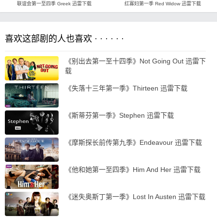
联谊会第一至四季 Greek 迅雷下载
红寡妇第一季 Red Widow 迅雷下载
喜欢这部剧的人也喜欢 · · · · · ·
《别出去第一至十四季》Not Going Out 迅雷下
载
《失落十三年第一季》Thirteen 迅雷下载
《斯蒂芬第一季》Stephen 迅雷下载
《摩斯探长前传第九季》Endeavour 迅雷下载
《他和她第一至四季》Him And Her 迅雷下载
《迷失奥斯丁第一季》Lost In Austen 迅雷下载