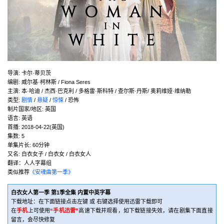
导演
:
卡尔·蒂贝茨
编剧
:
威尔基·柯林斯 / Fiona Seres
主演
:
本·哈迪 / 杰西·巴克利 / 多格雷·斯科特 / 查尔斯·丹斯/ 奥莉维娅·维纳勒
类型:
剧情
/
悬疑
/
惊悚
/ 恐怖
制片国家/地区:
英国
语言:
英语
首播:
2018-04-22(英国)
集数:
5
单集片长:
60分钟
又名:
白衣女子 / 白衣女 / 白衣女人
翻译：人人字幕组
类似推荐
《安魂曲第一季》
白衣女人第一季 第1季全集 内置中英字幕
下载地址：在下面链接点击左键 或 右键选择使用迅雷下载即可
在
手机
上可使用
“手机迅雷”
高速下载并观看，如下载链接失效，请在剧集下面直接
留言，会尽快修复